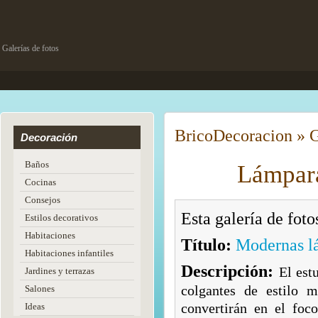
Galerías de fotos
Brico
Decoracion
»
G
Decoración
Baños
Lámpara
Cocinas
Consejos
Esta galería de fot
Estilos decorativos
Habitaciones
Título:
Modernas l
Habitaciones infantiles
Descripción:
El est
Jardines y terrazas
colgantes de estilo 
Salones
convertirán en el foc
Ideas