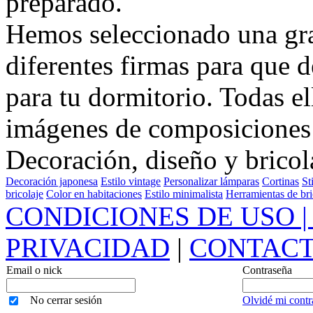
preparado.
Hemos seleccionado una gr
diferentes firmas para que 
para tu dormitorio. Todas e
imágenes de composiciones 
Decoración, diseño y bricol
Decoración japonesa
Estilo vintage
Personalizar lámparas
Cortinas
St
bricolaje
Color en habitaciones
Estilo minimalista
Herramientas de bri
CONDICIONES DE USO | 
PRIVACIDAD
|
CONTAC
Email o nick
Contraseña
No cerrar sesión
Olvidé mi contr