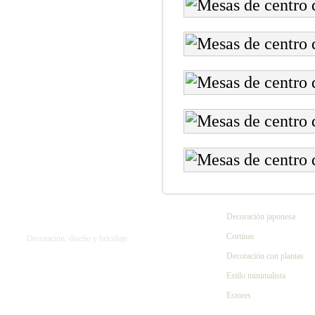
Decoración japonesa
Cortinas
Decoración, diseño y bricolaje.
Decoración con plantas
Estilo minimalista
Estores