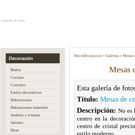
Galerías de fotos
Brico
Decoracion
»
Galerias
»
Mesas d
Decoración
Mesas d
Baños
Cocinas
Consejos
Esta galería de fot
Estilos decorativos
Título:
Mesas de ce
Habitaciones
Habitaciones infantiles
Descripción:
No es 
Jardines y terrazas
centro en la decoraci
Salones
centro de cristal prec
Ideas
estilo moderno.