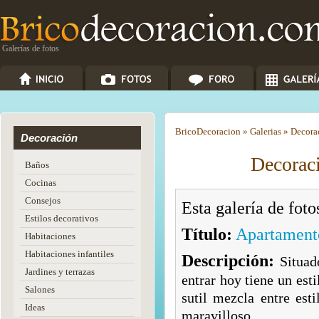
Galerías de fotos
Brico
Decoracion
»
Galerias
»
Decora
Decoración
Decoraci
Baños
Cocinas
Consejos
Esta galería de fot
Estilos decorativos
Título:
Apartamento
Habitaciones
Habitaciones infantiles
Descripción:
Situad
Jardines y terrazas
entrar hoy tiene un est
Salones
sutil mezcla entre est
Ideas
maravilloso.