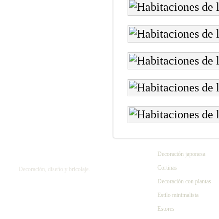
Decoración japonesa
Cortinas
Decoración, diseño y bricolaje.
Decoración con plantas
Estilo minimalista
Estores