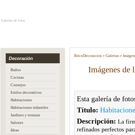
Galerías de fotos
Brico
Decoracion
»
Galerias
»
Imágene
Decoración
Imágenes de l
Baños
Cocinas
Consejos
Estilos decorativos
Esta galería de fot
Habitaciones
Habitaciones infantiles
Título:
Habitacione
Jardines y terrazas
Descripción:
La fir
Salones
refinados perfectos par
Ideas