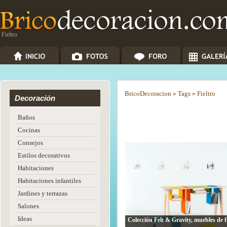
Fieltro
Brico
Decoracion
»
Tags
»
Fieltro
Decoración
Baños
Cocinas
Consejos
Estilos decorativos
Habitaciones
Habitaciones infantiles
Jardines y terrazas
Salones
Ideas
Colección Felt & Gravity, muebles de fi