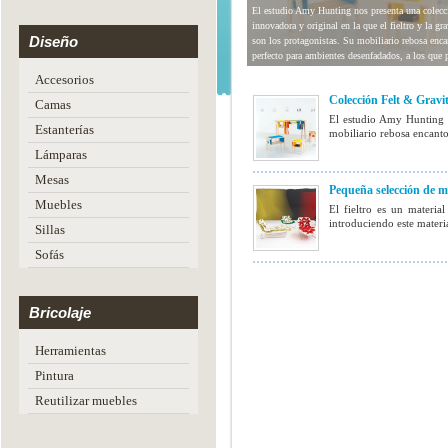
con mucho encanto
El estudio Amy Hunting nos presenta una colecc
innovadora y original en la que el fieltro y la gr
Diseño
son los protagonistas. Su mobiliario rebosa enca
perfecto para ambientes desenfadados, a los que p
aportará vitalidad.
Accesorios
Colección Felt & Gravi
Camas
El estudio Amy Hunting n
Estanterías
mobiliario rebosa encanto
Lámparas
Mesas
Pequeña selección de mu
Muebles
El fieltro es un materi
introduciendo este materi
Sillas
Sofás
Bricolaje
Herramientas
Pintura
Reutilizar muebles