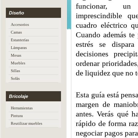
funcionar, un e
Diseño
imprescindible q
cuadro eléctrico qu
Accesorios
Camas
Cuando además te pi
Estanterías
estrés se dispara
Lámparas
decisiones precipi
Mesas
ordenar prioridades
Muebles
Sillas
de liquidez que no t
Sofás
Esta guía está pens
Bricolaje
margen de maniobr
Herramientas
antes. Verás qué h
Pintura
rápido de forma raz
Reutilizar muebles
negociar pagos para