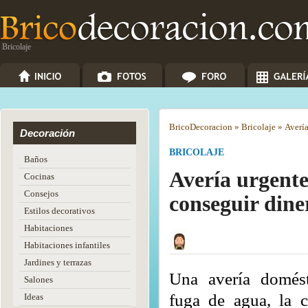
Bricolaje
Brico
Decoracion
»
Bricolaje
»
Avería
Decoración
BRICOLAJE
Baños
Avería urgente
Cocinas
Consejos
conseguir diner
Estilos decorativos
Habitaciones
Habitaciones infantiles
Jardines y terrazas
Una avería domést
Salones
fuga de agua, la c
Ideas