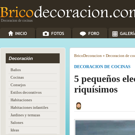
Decoracion de cocinas
Brico
Decoracion
»
Decoracion de co
Decoración
DECORACION DE COCINAS
Baños
5 pequeños ele
Cocinas
Consejos
riquísimos
Estilos decorativos
Habitaciones
Habitaciones infantiles
Jardines y terrazas
Salones
Ideas