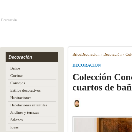
Decoración
Brico
Decoracion
»
Decoración
»
Cole
Decoración
DECORACIÓN
Baños
Colección Conc
Cocinas
Consejos
cuartos de ba
Estilos decorativos
Habitaciones
Habitaciones infantiles
Jardines y terrazas
Salones
Ideas