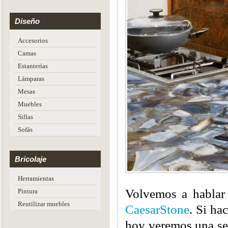
Diseño
Accesorios
Camas
Estanterías
Lámparas
Mesas
Muebles
Sillas
Sofás
Bricolaje
Herramientas
Volvemos a hablar
Pintura
Reutilizar muebles
CaesarStone
. Si ha
hoy veremos una se