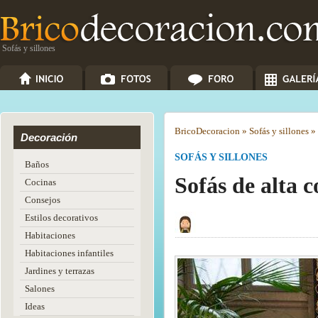
Sofás y sillones
Brico
Decoracion
»
Sofás y sillones
»
Decoración
SOFÁS Y SILLONES
Baños
Sofás de alta 
Cocinas
Consejos
Estilos decorativos
Habitaciones
Habitaciones infantiles
Jardines y terrazas
Salones
Ideas