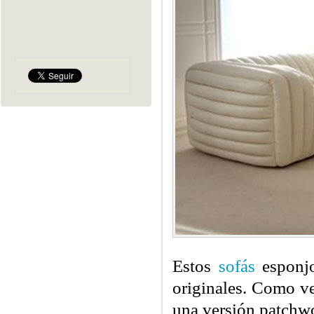
Estos
sofás
esponj
originales. Como v
una versión patchw