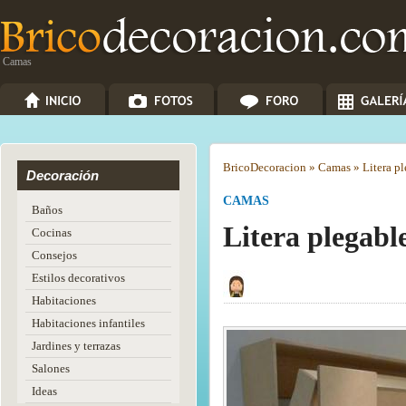
Camas
Brico
Decoracion
»
Camas
»
Litera p
Decoración
CAMAS
Baños
Litera plegabl
Cocinas
Consejos
Estilos decorativos
Habitaciones
Habitaciones infantiles
Jardines y terrazas
Salones
Ideas