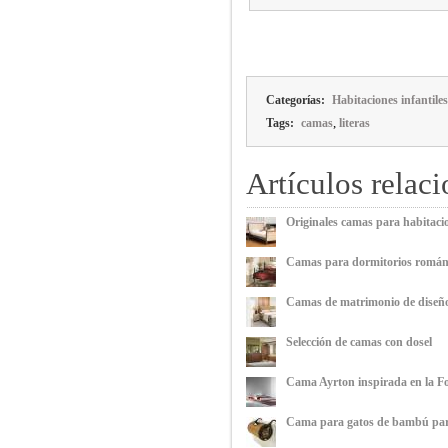
Categorías:
Habitaciones infantiles
,
Tags:
camas
literas
Artículos relac
Originales camas para habitacio
Camas para dormitorios román
Camas de matrimonio de diseñ
Selección de camas con dosel
Cama Ayrton inspirada en la F
Cama para gatos de bambú para