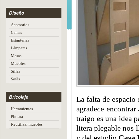
Diseño
Accesorios
Camas
Estanterías
Lámparas
Mesas
Muebles
Sillas
Sofás
Bricolaje
La falta de espacio
agradece encontrar 
Herramientas
traigo es una idea 
Pintura
Reutilizar muebles
litera plegable nos
y del estudio
Casa 