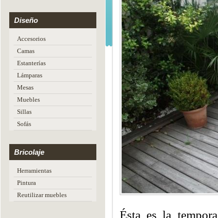
Diseño
Accesorios
Camas
Estanterías
Lámparas
Mesas
Muebles
Sillas
Sofás
Bricolaje
Herramientas
Pintura
Reutilizar muebles
Ésta es la tempor