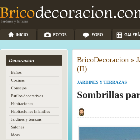
Jardines y terrazas
Brico
Decoracion
»
J
Decoración
(II)
Baños
Cocinas
JARDINES Y TERRAZAS
Consejos
Sombrillas par
Estilos decorativos
Habitaciones
Habitaciones infantiles
Jardines y terrazas
Salones
Ideas