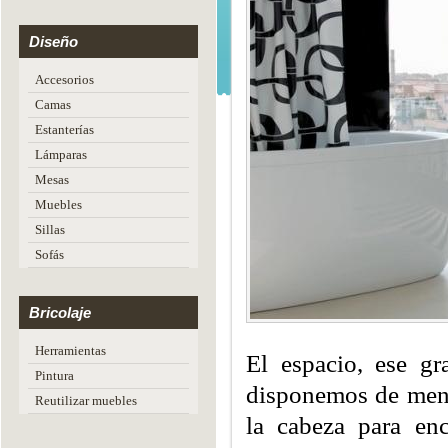
Diseño
Accesorios
Camas
Estanterías
Lámparas
Mesas
Muebles
Sillas
Sofás
Bricolaje
Herramientas
El espacio, ese g
Pintura
disponemos de meno
Reutilizar muebles
la cabeza para enc