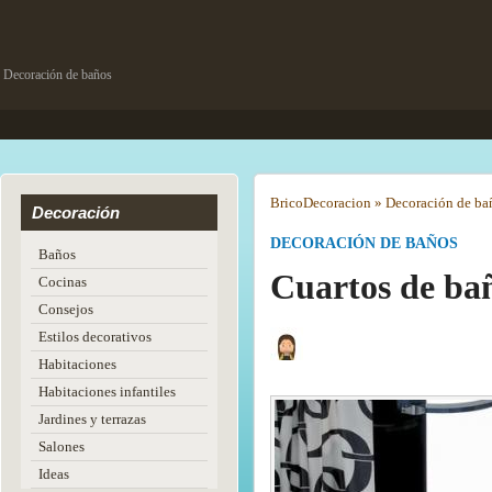
Decoración de baños
Brico
Decoracion
»
Decoración de ba
Decoración
DECORACIÓN DE BAÑOS
Baños
Cuartos de ba
Cocinas
Consejos
Estilos decorativos
Habitaciones
Habitaciones infantiles
Jardines y terrazas
Salones
Ideas