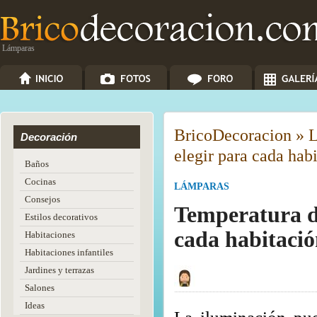
Lámparas
Brico
Decoracion
»
L
Decoración
elegir para cada hab
Baños
Cocinas
LÁMPARAS
Consejos
Temperatura de
Estilos decorativos
cada habitaci
Habitaciones
Habitaciones infantiles
Jardines y terrazas
Salones
Ideas