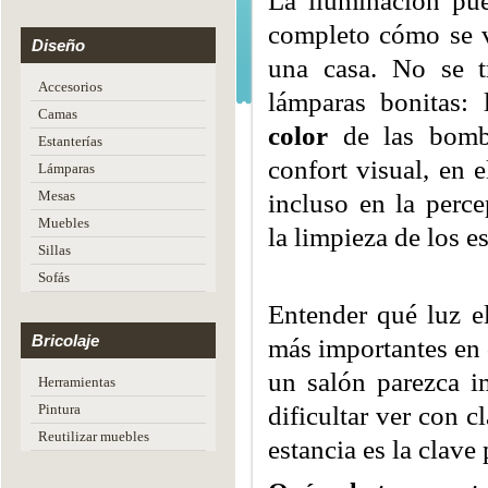
La iluminación pue
completo cómo se v
Diseño
una casa. No se tr
Accesorios
lámparas bonitas:
Camas
color
de las bombi
Estanterías
confort visual, en 
Lámparas
Mesas
incluso en la perc
Muebles
la limpieza de los e
Sillas
Sofás
Entender qué luz el
Bricolaje
más importantes en 
un salón parezca i
Herramientas
dificultar ver con c
Pintura
Reutilizar muebles
estancia es la clave 