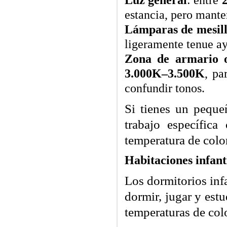
Luz general
: entre
estancia, pero mante
Lámparas de mesil
ligeramente tenue ay
Zona de armario o
3.000K–3.500K
, pa
confundir tonos.
Si tienes un peque
trabajo específic
temperatura de color
Habitaciones infanti
Los dormitorios infa
dormir, jugar y est
temperaturas de colo